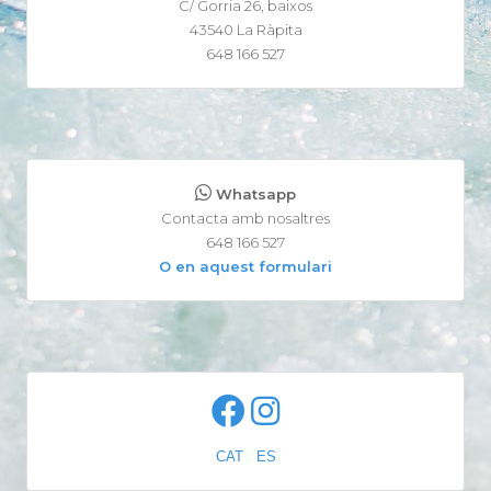
C/ Gorria 26, baixos
43540 La Ràpita
648 166 527
Whatsapp
Contacta amb nosaltres
648 166 527
O en aquest formulari
CAT
-
ES