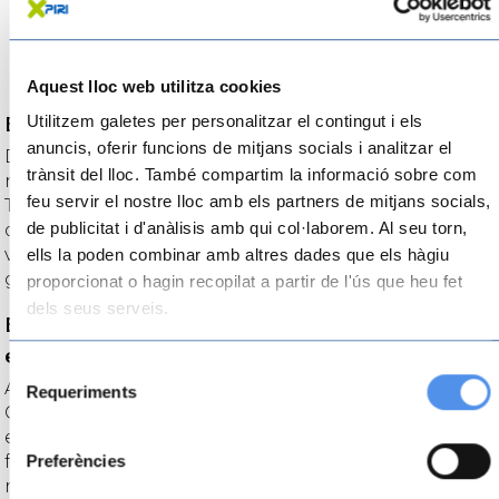
Aquest lloc web utilitza cookies
Utilitzem galetes per personalitzar el contingut i els
Experiències turístiques a les Terres de l’Ebre
anuncis, oferir funcions de mitjans socials i analitzar el
Descobreix històries, llegendes i tresors amb les
trànsit del lloc. També compartim la informació sobre com
nostres propostes i experiències turístiques a les
feu servir el nostre lloc amb els partners de mitjans socials,
Terres de l’Ebre. On allotjar-se, què fer, què visitar,
de publicitat i d'anàlisis amb qui col·laborem. Al seu torn,
què menjar… tot el que no et pots perdre si vols
visitar les Terres de l’Ebre. Oci, esports, aventura,
ells la poden combinar amb altres dades que els hàgiu
gastronomia i cultura al sud de Catalunya!
proporcionat o hagin recopilat a partir de l'ús que heu fet
dels seus serveis.
Escapa’t a les Terres de l’Ebre i viu
experiències úniques i inoblidables!
Selecció
A les Terres de l’Ebre hi ha molt per fer i per visitar.
Requeriments
de
Castells, ermites, molins, camins antics i vistes
consentiment
extraordinàries en indrets poc transitats perquè, de
Preferències
fet, són poc coneguts. Un autèntic privilegi si ens ho
mirem des del punt de vista de la persona que vol