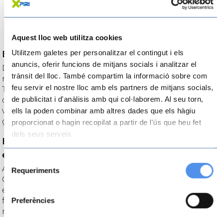
Aquest lloc web utilitza cookies
Utilitzem galetes per personalitzar el contingut i els
Experiències turístiques a les Terres de l’Ebre
anuncis, oferir funcions de mitjans socials i analitzar el
Descobreix històries, llegendes i tresors amb les
trànsit del lloc. També compartim la informació sobre com
nostres propostes i experiències turístiques a les
feu servir el nostre lloc amb els partners de mitjans socials,
Terres de l’Ebre. On allotjar-se, què fer, què visitar,
de publicitat i d'anàlisis amb qui col·laborem. Al seu torn,
què menjar… tot el que no et pots perdre si vols
visitar les Terres de l’Ebre. Oci, esports, aventura,
ells la poden combinar amb altres dades que els hàgiu
gastronomia i cultura al sud de Catalunya!
proporcionat o hagin recopilat a partir de l'ús que heu fet
dels seus serveis.
Escapa’t a les Terres de l’Ebre i viu
experiències úniques i inoblidables!
Selecció
A les Terres de l’Ebre hi ha molt per fer i per visitar.
Requeriments
de
Castells, ermites, molins, camins antics i vistes
consentiment
extraordinàries en indrets poc transitats perquè, de
Preferències
fet, són poc coneguts. Un autèntic privilegi si ens ho
mirem des del punt de vista de la persona que vol