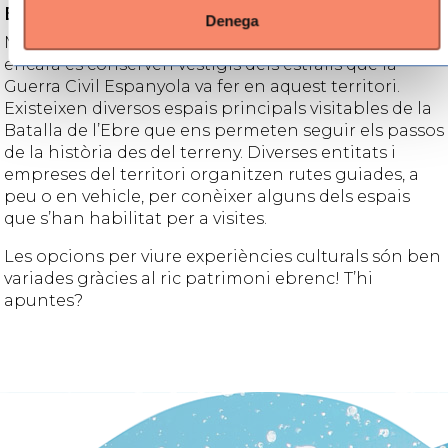
Batalla de l’Ebre
Denega
Més de vuitanta anys després de la Batalla de l’Ebre
encara es conserven vestigis dels estralls que la
Guerra Civil Espanyola va fer en aquest territori.
Existeixen diversos espais principals visitables de la
Batalla de l’Ebre que ens permeten seguir els passos
de la història des del terreny. Diverses entitats i
empreses del territori organitzen rutes guiades, a
peu o en vehicle, per conèixer alguns dels espais
que s’han habilitat per a visites.
Les opcions per viure experiències culturals són ben
variades gràcies al ric patrimoni ebrenc! T’hi
apuntes?