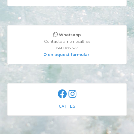
Whatsapp
Contacta amb nosaltres
648 166 527
O en aquest formulari
CAT
-
ES