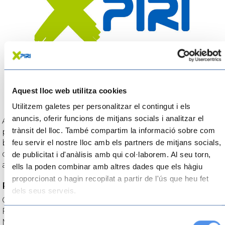
Aquest lloc web utilitza cookies
Utilitzem galetes per personalitzar el contingut i els
anuncis, oferir funcions de mitjans socials i analitzar el
Aquí descobriràs el camí de sirga, que es feia servir
trànsit del lloc. També compartim la informació sobre com
per remuntar mercaderies pel riu amb llaüts i
feu servir el nostre lloc amb els partners de mitjans socials,
barcasses; les barraques del Delta, on aprendrem
com es construïen i com es vivia del camp i la mar
de publicitat i d'anàlisis amb qui col·laborem. Al seu torn,
als pobles del Delta, o els camins de pedra seca.
ells la poden combinar amb altres dades que els hàgiu
proporcionat o hagin recopilat a partir de l'ús que heu fet
Patrimoni històric i cultural
dels seus serveis.
Com a patrimoni cultural se celebren anualment la
Festa del Renaixement de Tortosa o la Festa del
Selecció
Mercat d’Amposta. A la Ràpita la festa Orígens