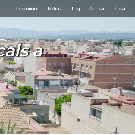
Experiències
Notícies
Blog
Contacte
Entrar
als a