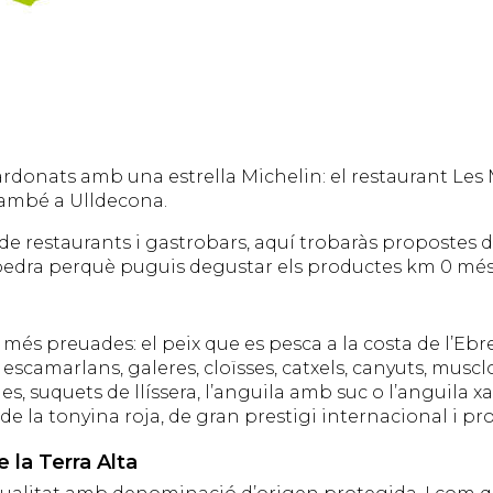
rdonats amb una estrella Michelin: el restaurant Les M
t també a Ulldecona.
restaurants i gastrobars, aquí trobaràs propostes d’a
 pedra perquè puguis degustar els productes km 0 més e
s més preuades: el peix que es pesca a la costa de l’Eb
escamarlans, galeres, cloïsses, catxels, canyuts, muscl
es, suquets de llíssera, l’anguila amb suc o l’anguila x
de la tonyina roja, de gran prestigi internacional i pr
e la Terra Alta