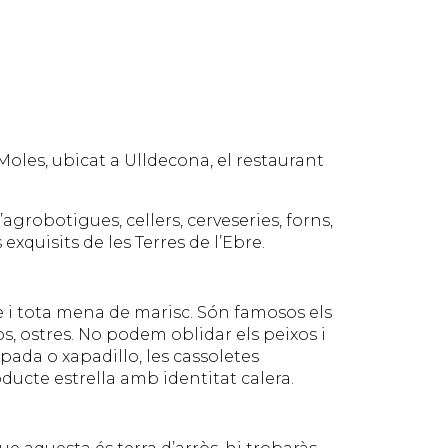
oles, ubicat a Ulldecona, el restaurant
grobotigues, cellers, cerveseries, forns,
xquisits de les Terres de l’Ebre.
re i tota mena de marisc. Són famosos els
os, ostres. No podem oblidar els peixos i
apada o xapadillo, les cassoletes
oducte estrella amb identitat calera.