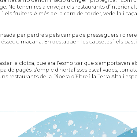
qualitat amb denominació d’origen protegida. I com que
. No tenen res a envejar els restaurants d’interior als
els fruiters. A més de la carn de corder, vedella i caça, i
pensada per perdre’s pels camps de presseguers i cirerers
préssec o maçana. En destaquen les capsetes i els pasti
tar la clotxa, que era l’esmorzar que s’emportaven els
a de pagès, s’omple d’hortalisses escalivades, tomata, 
ns restaurants de la Ribera d’Ebre i la Terra Alta i esp