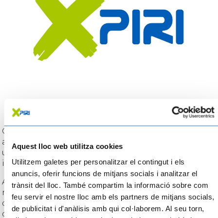
Cal que coneguis els tres restaurants guardonats
amb una estrella Michelin: el restaurant Les Moles,
Aquest lloc web utilitza cookies
ubicat a Ulldecona, el restaurant Villa Retiro a Xerta,
Utilitzem galetes per personalitzar el contingut i els
i L’Antic Molí, ubicat també a Ulldecona.
anuncis, oferir funcions de mitjans socials i analitzar el
A més de les propostes gastronòmiques de
trànsit del lloc. També compartim la informació sobre com
restaurants i gastrobars, aquí trobaràs propostes
feu servir el nostre lloc amb els partners de mitjans socials,
d’agrobotigues, cellers, cerveseries, forns, molins
de publicitat i d'anàlisis amb qui col·laborem. Al seu torn,
d’oli o fàbriques de xocolate a la pedra perquè