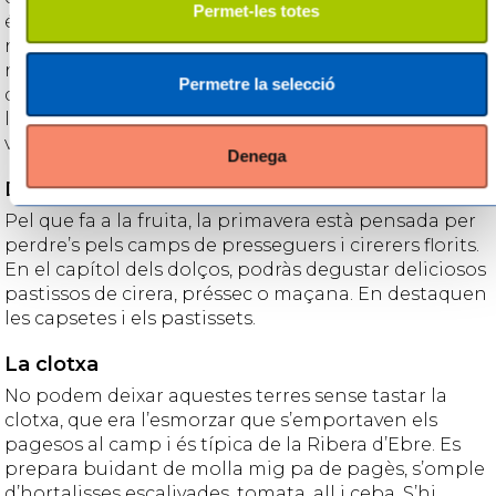
Permet-les totes
és terra d’arròs, hi trobaràs arrossos elaborats amb
riquesa i mestratge. No tenen res a envejar els
restaurants d’interior als de la costa. Els productes
Permetre la selecció
d’interior són de primera qualitat, provinents de
l’horta i els fruiters. A més de la carn de corder,
vedella i caça, i l’oli i els vins de la DO Terra Alta.
Denega
Dolça gastronomia
Pel que fa a la fruita, la primavera està pensada per
perdre’s pels camps de presseguers i cirerers florits.
En el capítol dels dolços, podràs degustar deliciosos
pastissos de cirera, préssec o maçana. En destaquen
les capsetes i els pastissets.
La clotxa
No podem deixar aquestes terres sense tastar la
clotxa, que era l’esmorzar que s’emportaven els
pagesos al camp i és típica de la Ribera d’Ebre. Es
prepara buidant de molla mig pa de pagès, s’omple
d’hortalisses escalivades, tomata, all i ceba. S’hi