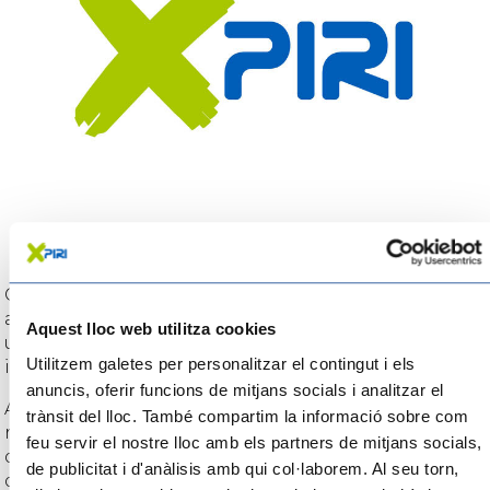
Cal que coneguis els tres restaurants guardonats
amb una estrella Michelin: el restaurant Les Moles,
Aquest lloc web utilitza cookies
ubicat a Ulldecona, el restaurant Villa Retiro a Xerta,
Utilitzem galetes per personalitzar el contingut i els
i L’Antic Molí, ubicat també a Ulldecona.
anuncis, oferir funcions de mitjans socials i analitzar el
A més de les propostes gastronòmiques de
trànsit del lloc. També compartim la informació sobre com
restaurants i gastrobars, aquí trobaràs propostes
feu servir el nostre lloc amb els partners de mitjans socials,
d’agrobotigues, cellers, cerveseries, forns, molins
de publicitat i d'anàlisis amb qui col·laborem. Al seu torn,
d’oli o fàbriques de xocolate a la pedra perquè