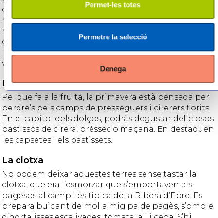
Permet-les totes
és terra d’arròs, hi trobaràs arrossos elaborats amb
riquesa i mestratge. No tenen res a envejar els
restaurants d’interior als de la costa. Els productes
Permetre la selecció
d’interior són de primera qualitat, provinents de
l’horta i els fruiters. A més de la carn de corder,
vedella i caça, i l’oli i els vins de la DO Terra Alta.
Denega
Dolça gastronomia
Pel que fa a la fruita, la primavera està pensada per
perdre’s pels camps de presseguers i cirerers florits.
En el capítol dels dolços, podràs degustar deliciosos
pastissos de cirera, préssec o maçana. En destaquen
les capsetes i els pastissets.
La clotxa
No podem deixar aquestes terres sense tastar la
clotxa, que era l’esmorzar que s’emportaven els
pagesos al camp i és típica de la Ribera d’Ebre. Es
prepara buidant de molla mig pa de pagès, s’omple
d’hortalisses escalivades, tomata, all i ceba. S’hi