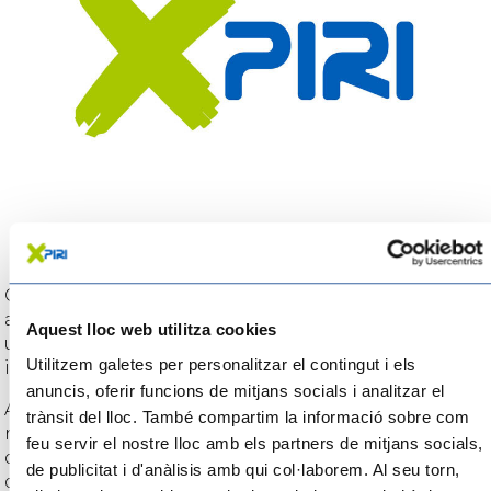
Cal que coneguis els tres restaurants guardonats
amb una estrella Michelin: el restaurant Les Moles,
Aquest lloc web utilitza cookies
ubicat a Ulldecona, el restaurant Villa Retiro a Xerta,
Utilitzem galetes per personalitzar el contingut i els
i L’Antic Molí, ubicat també a Ulldecona.
anuncis, oferir funcions de mitjans socials i analitzar el
A més de les propostes gastronòmiques de
trànsit del lloc. També compartim la informació sobre com
restaurants i gastrobars, aquí trobaràs propostes
feu servir el nostre lloc amb els partners de mitjans socials,
d’agrobotigues, cellers, cerveseries, forns, molins
de publicitat i d'anàlisis amb qui col·laborem. Al seu torn,
d’oli o fàbriques de xocolate a la pedra perquè