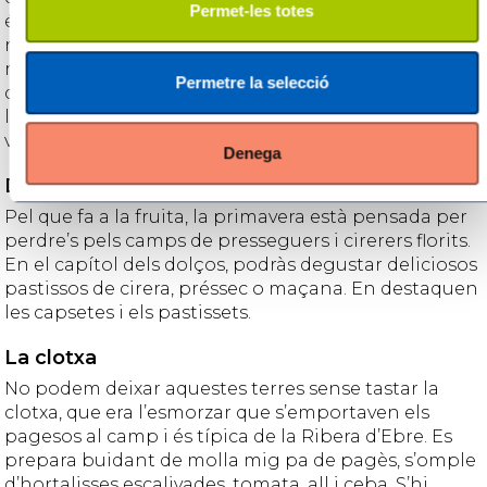
Permet-les totes
és terra d’arròs, hi trobaràs arrossos elaborats amb
riquesa i mestratge. No tenen res a envejar els
restaurants d’interior als de la costa. Els productes
Permetre la selecció
d’interior són de primera qualitat, provinents de
l’horta i els fruiters. A més de la carn de corder,
vedella i caça, i l’oli i els vins de la DO Terra Alta.
Denega
Dolça gastronomia
Pel que fa a la fruita, la primavera està pensada per
perdre’s pels camps de presseguers i cirerers florits.
En el capítol dels dolços, podràs degustar deliciosos
pastissos de cirera, préssec o maçana. En destaquen
les capsetes i els pastissets.
La clotxa
No podem deixar aquestes terres sense tastar la
clotxa, que era l’esmorzar que s’emportaven els
pagesos al camp i és típica de la Ribera d’Ebre. Es
prepara buidant de molla mig pa de pagès, s’omple
d’hortalisses escalivades, tomata, all i ceba. S’hi