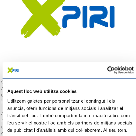
Cal que coneguis els tres restaurants guardonats
amb una estrella Michelin: el restaurant Les Moles,
Aquest lloc web utilitza cookies
ubicat a Ulldecona, el restaurant Villa Retiro a Xerta,
Utilitzem galetes per personalitzar el contingut i els
i L’Antic Molí, ubicat també a Ulldecona.
anuncis, oferir funcions de mitjans socials i analitzar el
A més de les propostes gastronòmiques de
trànsit del lloc. També compartim la informació sobre com
restaurants i gastrobars, aquí trobaràs propostes
feu servir el nostre lloc amb els partners de mitjans socials,
d’agrobotigues, cellers, cerveseries, forns, molins
de publicitat i d'anàlisis amb qui col·laborem. Al seu torn,
d’oli o fàbriques de xocolate a la pedra perquè