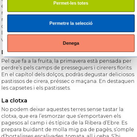
Permet-les totes
és terra d’arròs, hi trobaràs arrossos elaborats amb
riquesa i mestratge. No tenen res a envejar els
restaurants d’interior als de la costa. Els productes
Permetre la selecció
d’interior són de primera qualitat, provinents de
l’horta i els fruiters. A més de la carn de corder,
vedella i caça, i l’oli i els vins de la DO Terra Alta.
Denega
Dolça gastronomia
Pel que fa a la fruita, la primavera està pensada per
perdre’s pels camps de presseguers i cirerers florits.
En el capítol dels dolços, podràs degustar deliciosos
pastissos de cirera, préssec o maçana. En destaquen
les capsetes i els pastissets.
La clotxa
No podem deixar aquestes terres sense tastar la
clotxa, que era l’esmorzar que s’emportaven els
pagesos al camp i és típica de la Ribera d’Ebre. Es
prepara buidant de molla mig pa de pagès, s’omple
d’hortalisses escalivades, tomata, all i ceba. S’hi